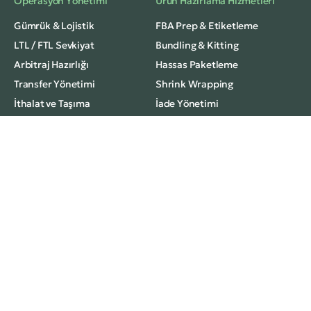
Operasyon Yönetimi
Ürün Hazırlama Hizmetleri
Gümrük & Lojistik
FBA Prep & Etiketleme
LTL / FTL Sevkiyat
Bundling & Kitting
Arbitraj Hazırlığı
Hassas Paketleme
Transfer Yönetimi
Shrink Wrapping
İthalat ve Taşıma
İade Yönetimi
Hızlı Erişim
Amazon FBA Hizmetleri
Gizlilik Politikası
Güncel Haberler
K.V.K.K Bilgilendirme
Bülten Aboneliği
Amazonfba.us bir Lonca
iştirakidir.
Bizi Tanıyın
İletişim
© 2026
Amazonfba.us, Lonca LLC iştiraki olup Amazon.com, Inc. ile
doğrudan bağlantılı değildir.